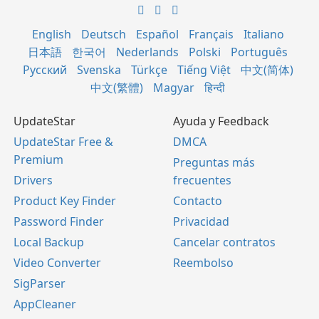
English
Deutsch
Español
Français
Italiano
日本語
한국어
Nederlands
Polski
Português
Русский
Svenska
Türkçe
Tiếng Việt
中文(简体)
中文(繁體)
Magyar
हिन्दी
UpdateStar
Ayuda y Feedback
UpdateStar Free &
DMCA
Premium
Preguntas más
Drivers
frecuentes
Product Key Finder
Contacto
Password Finder
Privacidad
Local Backup
Cancelar contratos
Video Converter
Reembolso
SigParser
AppCleaner