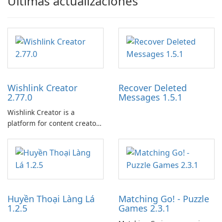
Últimas actualizaciones
Wishlink Creator
Recover Deleted
2.77.0
Messages 1.5.1
Wishlink Creator is a
platform for content creators
designed to monetize their
work through built-in brand
partnerships and integrated
tools for content distribution
and audience engagement.
Huyền Thoại Làng Lá
Matching Go! - Puzzle
1.2.5
Games 2.3.1