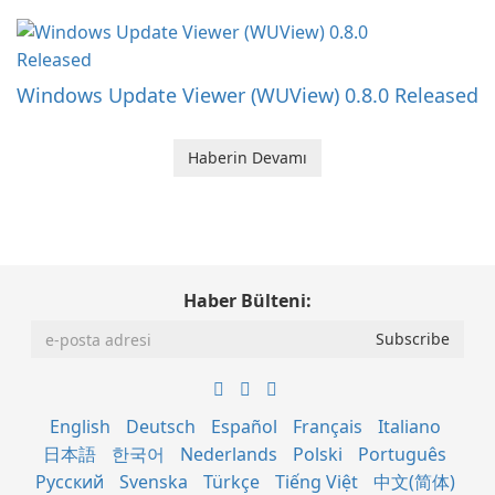
Windows Update Viewer (WUView) 0.8.0 Released
Haberin Devamı
Haber Bülteni:
English
Deutsch
Español
Français
Italiano
日本語
한국어
Nederlands
Polski
Português
Русский
Svenska
Türkçe
Tiếng Việt
中文(简体)