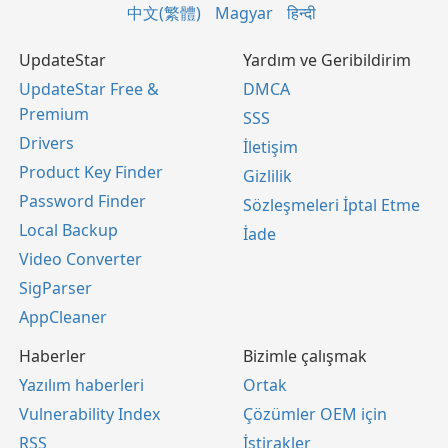
中文(繁體)
Magyar
हिन्दी
UpdateStar
Yardım ve Geribildirim
UpdateStar Free &
DMCA
Premium
SSS
Drivers
İletişim
Product Key Finder
Gizlilik
Password Finder
Sözleşmeleri İptal Etme
Local Backup
İade
Video Converter
SigParser
AppCleaner
Haberler
Bizimle çalışmak
Yazılım haberleri
Ortak
Vulnerability Index
Çözümler OEM için
RSS
İştirakler