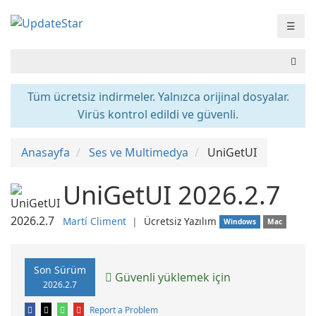
☰
Tüm ücretsiz indirmeler. Yalnızca orijinal dosyalar.
Virüs kontrol edildi ve güvenli.
Anasayfa
Ses ve Multimedya
UniGetUI
UniGetUI 2026.2.7
Martí Climent
❘
Ücretsiz Yazılım
Windows
Mac
Son Sürüm
Güvenli yüklemek için
2026.2.7
Report a Problem