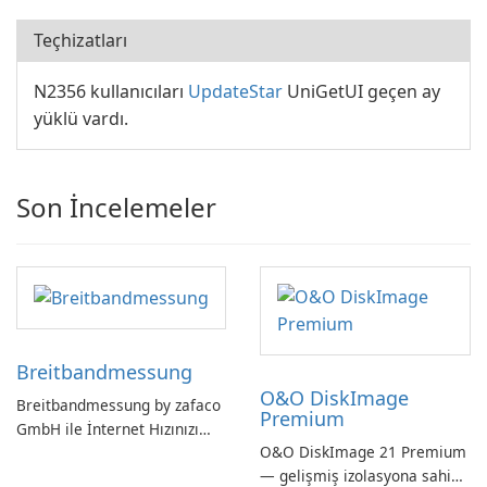
Teçhizatları
N2356 kullanıcıları
UpdateStar
UniGetUI geçen ay
yüklü vardı.
Son İncelemeler
Breitbandmessung
O&O DiskImage
Breitbandmessung by zafaco
Premium
GmbH ile İnternet Hızınızı
O&O DiskImage 21 Premium
Kontrol Edin!
— gelişmiş izolasyona sahip