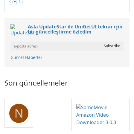
Çeşitli
Asla UpdateStar ile UniGetUI tekrar için
bir güncelleştirme özledim
Güncel Haberler
Son güncellemeler
N