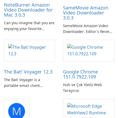
NoteBurner Amazon
SameMovie Amazon
Video Downloader for
Video Downloader
Mac 3.0.3
3.0.3
Can you imagine that you are
SameMovie Amazon Video
enjoying your favorite
Downloader: Editor's Review
Amazon movies or TV shows
SameMovie Amazon Video
lying on the beach, camping
Downloader is a desktop
in the woods or even during
utility for saving Amazon
your long commute to work
Prime Video titles and other
by subway?
Amazon web-player content
to local drives in MP4 or MKV.
The Bat! Voyager 12.3
Google Chrome
151.0.7922.109
The Bat! Voyager is a
Hızlı ve Çok Yönlü Web
portable email client
Tarayıcısı
software which you can
launch from any USB or
portable media on any
M
computer running Microsoft
Windows.