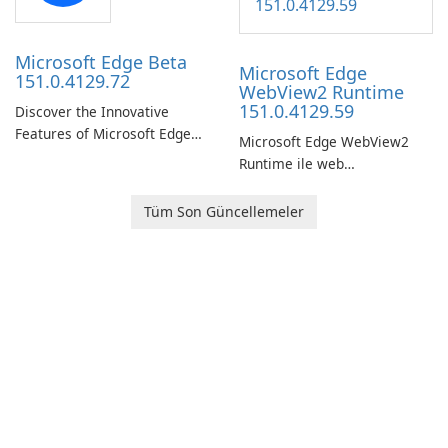
Microsoft Edge Beta
Microsoft Edge
151.0.4129.72
WebView2 Runtime
151.0.4129.59
Discover the Innovative
Features of Microsoft Edge
Microsoft Edge WebView2
Beta: The Future of Web
Runtime ile web
Browsing Microsoft Edge
uygulamanızı geliştirin!
Beta, developed by Microsoft
Tüm Son Güncellemeler
Corporation, is shaping the
landscape of modern web
browsers with its cutting-
edge features and seamless
user …